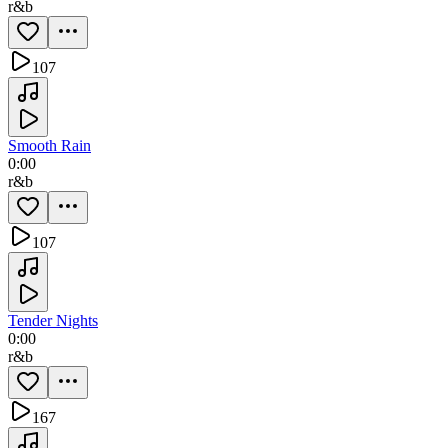
r&b
107
Smooth Rain
0:00
r&b
107
Tender Nights
0:00
r&b
167