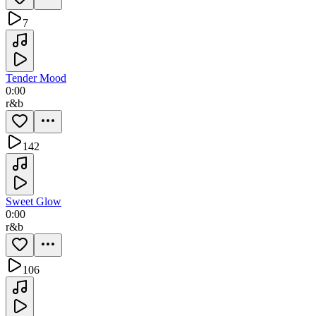
7
Tender Mood
0:00
r&b
142
Sweet Glow
0:00
r&b
106