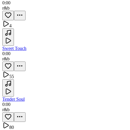
0:00
r&b
4
Sweet Touch
0:00
r&b
55
Tender Soul
0:00
r&b
80