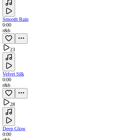
Smooth Rain
0:00
r&b
23
Velvet Silk
0:00
r&b
28
Deep Glow
0:00
r&b