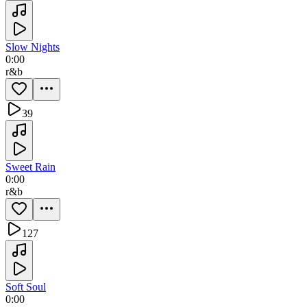
Slow Nights
0:00
r&b
39
Sweet Rain
0:00
r&b
127
Soft Soul
0:00