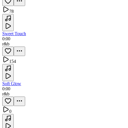
78
Sweet Touch
0:00
r&b
154
Soft Glow
0:00
r&b
0