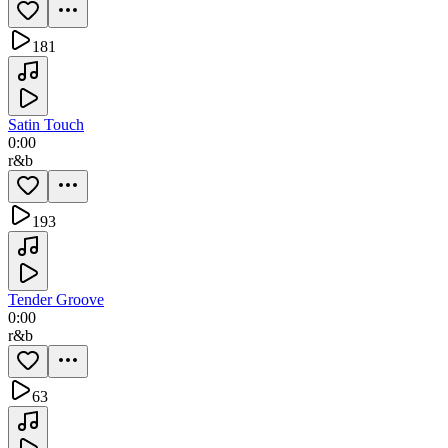
181
Satin Touch
0:00
r&b
193
Tender Groove
0:00
r&b
63