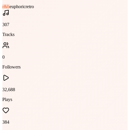
r&b
euphoric
retro
307
Tracks
0
Followers
32,688
Plays
384