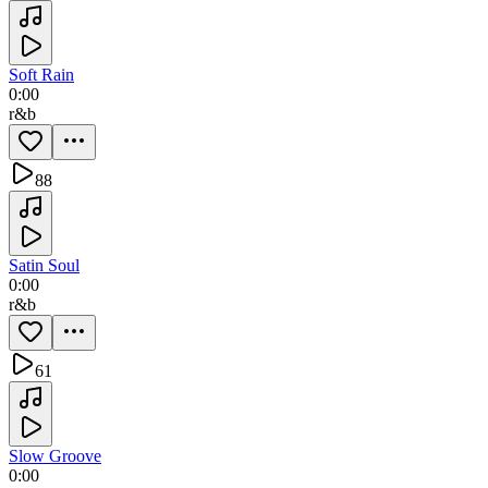
Soft Rain
0:00
r&b
88
Satin Soul
0:00
r&b
61
Slow Groove
0:00