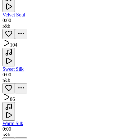
Velvet Soul
0:00
r&b
104
Sweet Silk
0:00
r&b
86
Warm Silk
0:00
r&b