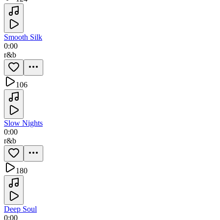
Smooth Silk
0:00
r&b
106
Slow Nights
0:00
r&b
180
Deep Soul
0:00