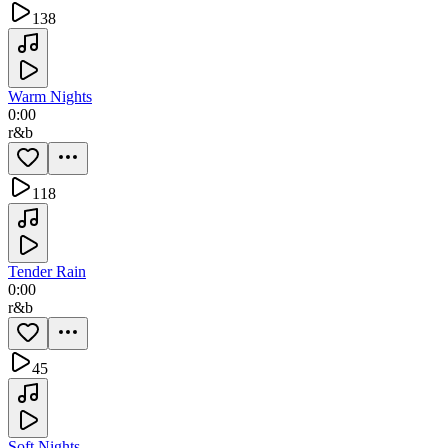
138
Warm Nights
0:00
r&b
118
Tender Rain
0:00
r&b
45
Soft Nights