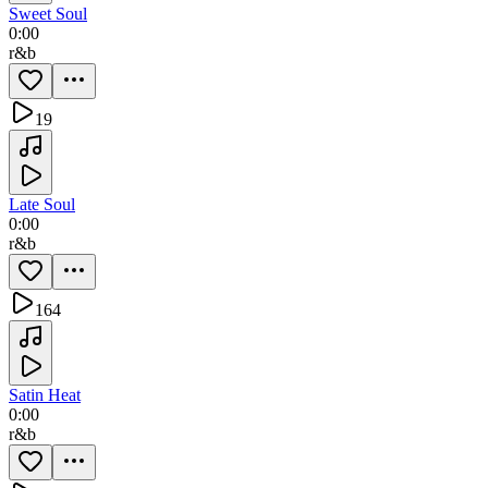
Sweet Soul
0:00
r&b
19
Late Soul
0:00
r&b
164
Satin Heat
0:00
r&b