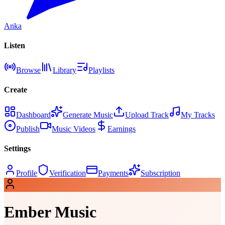
Anka
Listen
Browse
Library
Playlists
Create
Dashboard
Generate Music
Upload Track
My Tracks
Publish
Music Videos
Earnings
Settings
Profile
Verification
Payments
Subscription
Ember Music