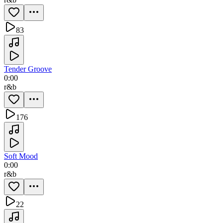
83
Tender Groove
0:00
r&b
176
Soft Mood
0:00
r&b
22