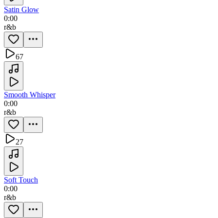
Satin Glow
0:00
r&b
67
Smooth Whisper
0:00
r&b
27
Soft Touch
0:00
r&b