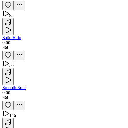
93
Satin Rain
0:00
r&b
30
Smooth Soul
0:00
r&b
146