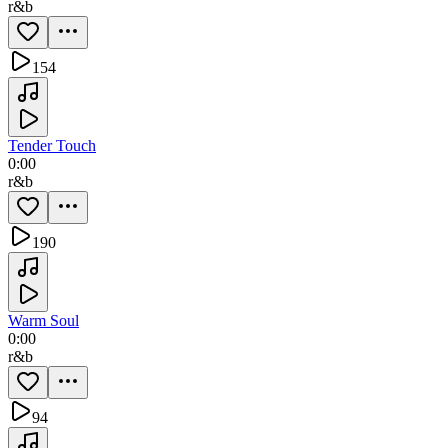
r&b
154
Tender Touch
0:00
r&b
190
Warm Soul
0:00
r&b
94