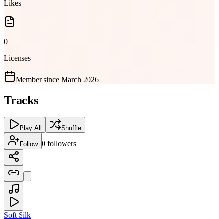
Likes
0
Licenses
Member since
March 2026
Tracks
Play All
Shuffle
0
followers
Follow
Soft Silk