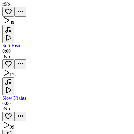
r&b
89
Soft Heat
0:00
r&b
172
Slow Nights
0:00
r&b
99