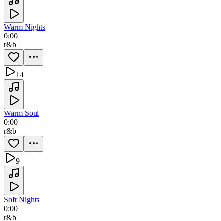
Warm Nights
0:00
r&b
14
Warm Soul
0:00
r&b
9
Soft Nights
0:00
r&b