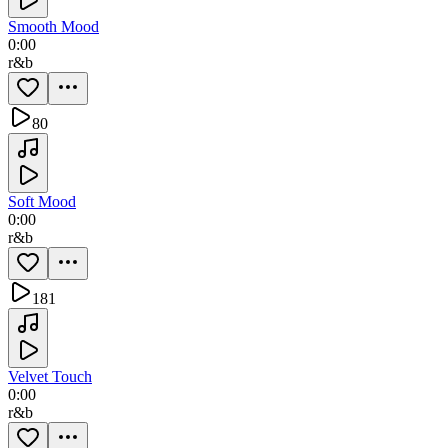
Smooth Mood
0:00
r&b
80
Soft Mood
0:00
r&b
181
Velvet Touch
0:00
r&b