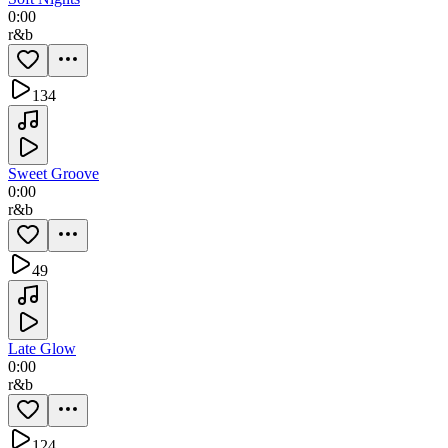
0:00
r&b
134
Sweet Groove
0:00
r&b
49
Late Glow
0:00
r&b
124