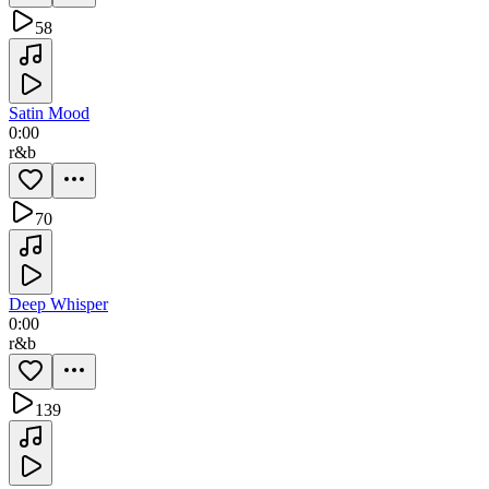
58
Satin Mood
0:00
r&b
70
Deep Whisper
0:00
r&b
139