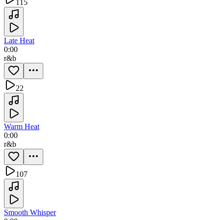
115
Late Heat
0:00
r&b
22
Warm Heat
0:00
r&b
107
Smooth Whisper