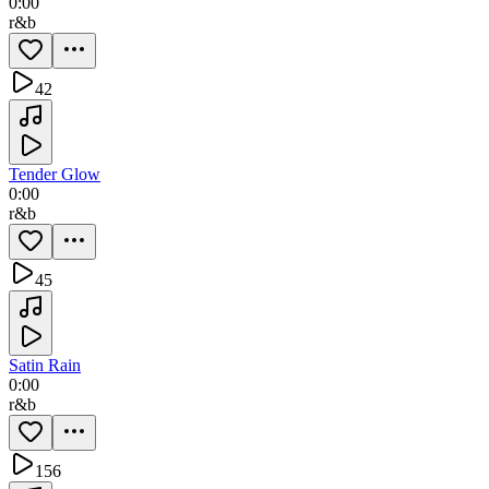
0:00
r&b
42
Tender Glow
0:00
r&b
45
Satin Rain
0:00
r&b
156