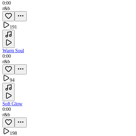
0:00
r&b
191
Warm Soul
0:00
r&b
94
Soft Glow
0:00
r&b
198