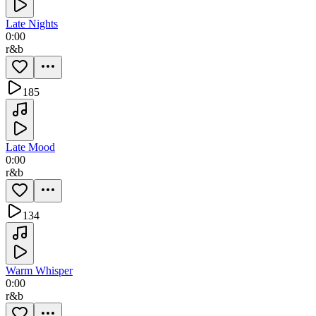
Late Nights
0:00
r&b
185
Late Mood
0:00
r&b
134
Warm Whisper
0:00
r&b