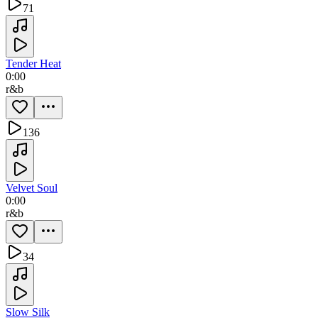
71
Tender Heat
0:00
r&b
136
Velvet Soul
0:00
r&b
34
Slow Silk