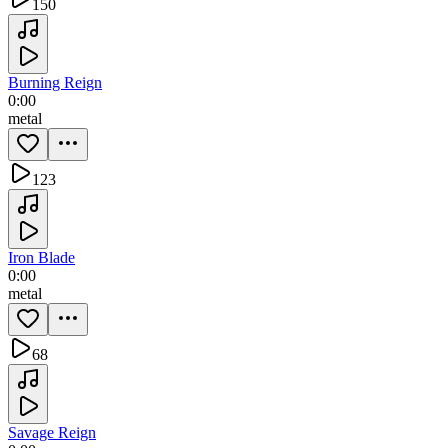
150
Burning Reign
0:00
metal
123
Iron Blade
0:00
metal
68
Savage Reign