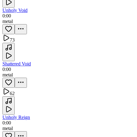
Unholy Void
0:00
metal
73
Shattered Void
0:00
metal
62
Unholy Reign
0:00
metal