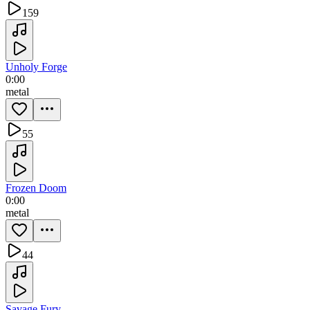
159
Unholy Forge
0:00
metal
55
Frozen Doom
0:00
metal
44
Savage Fury