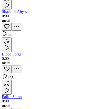
Shattered Abyss
0:00
metal
44
Blood Forge
0:00
metal
135
Fallen Storm
0:00
metal