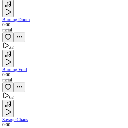
Burning Doom
0:00
metal
22
Burning Void
0:00
metal
62
Savage Chaos
0:00