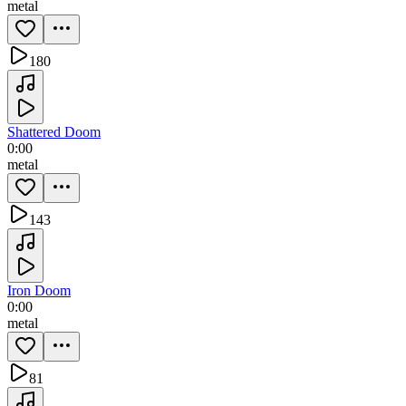
metal
180
Shattered Doom
0:00
metal
143
Iron Doom
0:00
metal
81