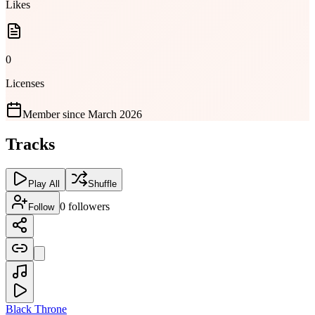
Likes
0
Licenses
Member since
March 2026
Tracks
Play All
Shuffle
0
followers
Follow
Black Throne