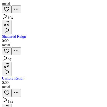
metal
104
Shattered Reign
0:00
metal
97
Unholy Reign
0:00
metal
182