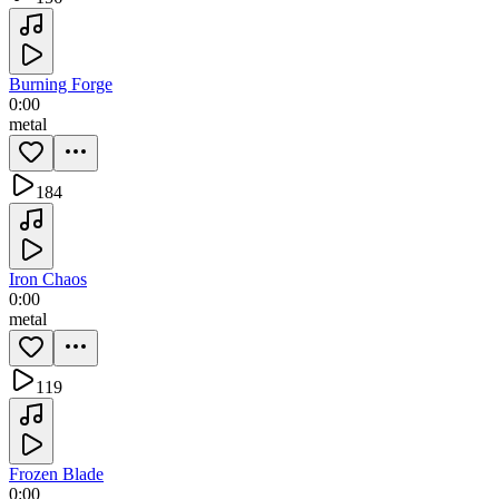
Burning Forge
0:00
metal
184
Iron Chaos
0:00
metal
119
Frozen Blade
0:00