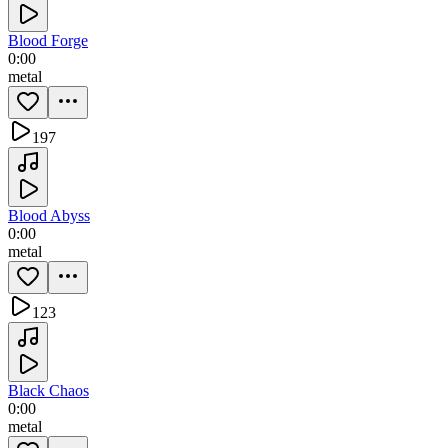
Blood Forge
0:00
metal
197
Blood Abyss
0:00
metal
123
Black Chaos
0:00
metal