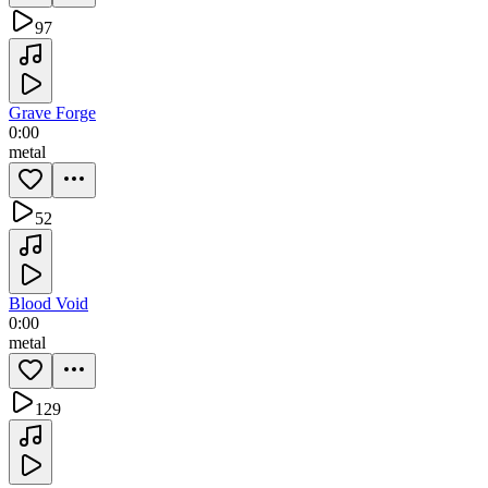
97
Grave Forge
0:00
metal
52
Blood Void
0:00
metal
129