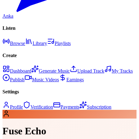
Anka
Listen
Browse
Library
Playlists
Create
Dashboard
Generate Music
Upload Track
My Tracks
Publish
Music Videos
Earnings
Settings
Profile
Verification
Payments
Subscription
Fuse Echo