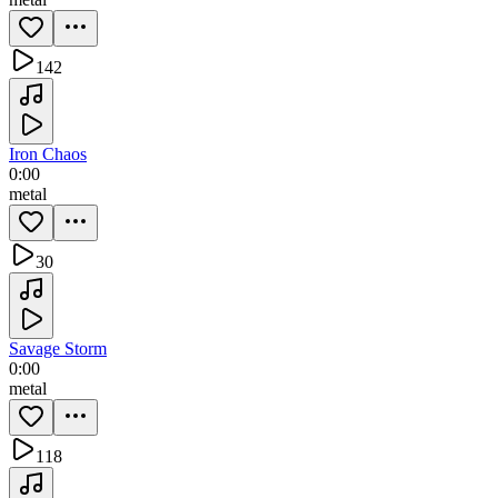
142
Iron Chaos
0:00
metal
30
Savage Storm
0:00
metal
118