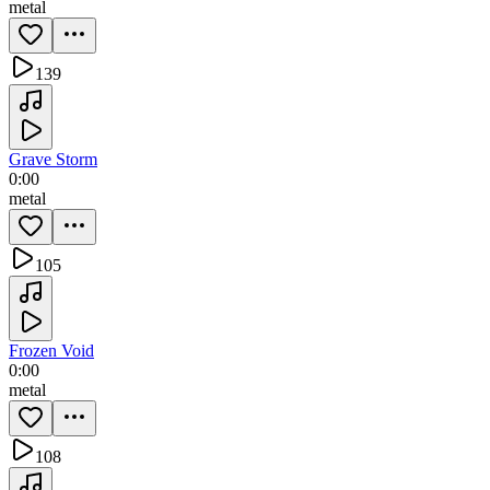
metal
139
Grave Storm
0:00
metal
105
Frozen Void
0:00
metal
108