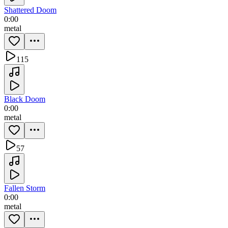
Shattered Doom
0:00
metal
115
Black Doom
0:00
metal
57
Fallen Storm
0:00
metal