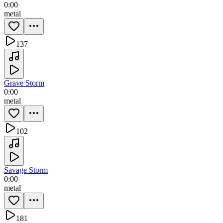
0:00
metal
137
Grave Storm
0:00
metal
102
Savage Storm
0:00
metal
181