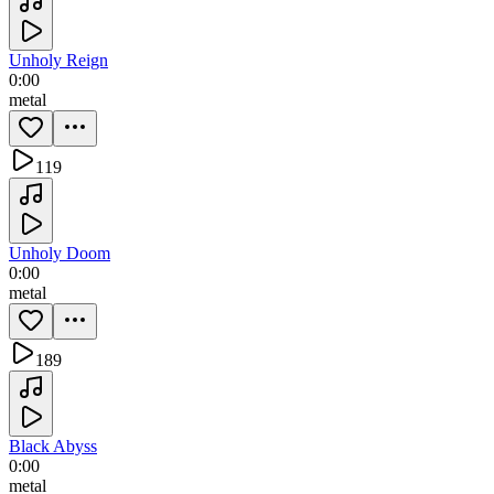
Unholy Reign
0:00
metal
119
Unholy Doom
0:00
metal
189
Black Abyss
0:00
metal