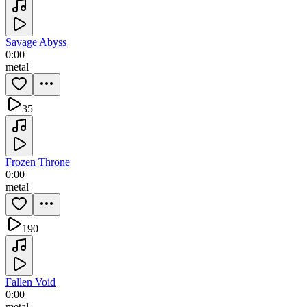
Savage Abyss
0:00
metal
35
Frozen Throne
0:00
metal
190
Fallen Void
0:00
metal