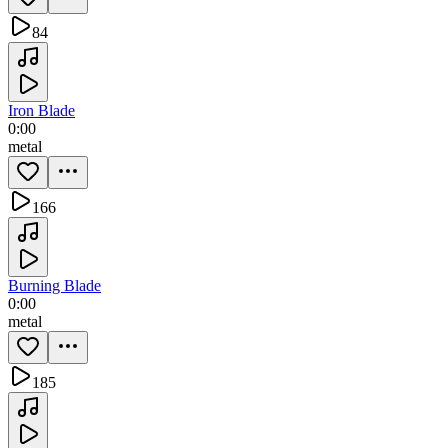
84
Iron Blade
0:00
metal
166
Burning Blade
0:00
metal
185