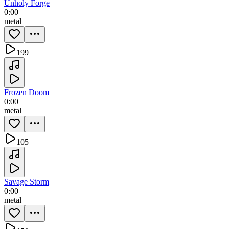
Unholy Forge
0:00
metal
199
Frozen Doom
0:00
metal
105
Savage Storm
0:00
metal