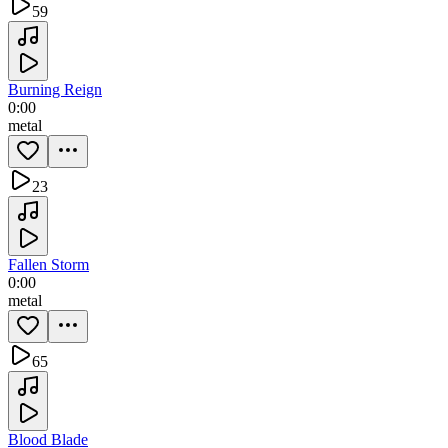
59
Burning Reign
0:00
metal
23
Fallen Storm
0:00
metal
65
Blood Blade