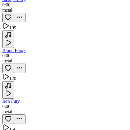
0:00
metal
199
Blood Forge
0:00
metal
120
Iron Fury
0:00
metal
156