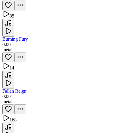
85
Burning Fury
0:00
metal
14
Fallen Reign
0:00
metal
168