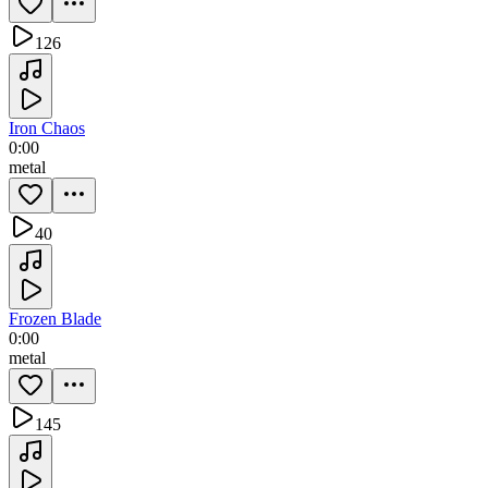
126
Iron Chaos
0:00
metal
40
Frozen Blade
0:00
metal
145